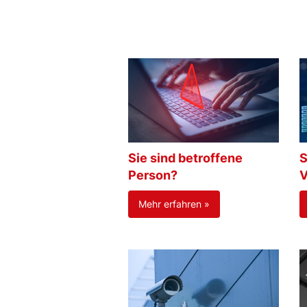
Sie sind betroffene
S
Person?
V
Mehr erfahren »