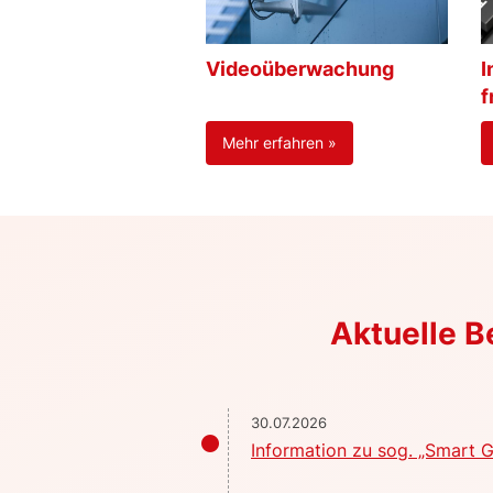
Videoüberwachung
I
f
Mehr erfahren »
Aktuelle 
30.07.2026
Information zu sog. „Smart G