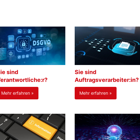
ie sind
Sie sind
erantwortliche:r?
Auftragsverarbeiter:in?
Mehr erfahren »
Mehr erfahren »