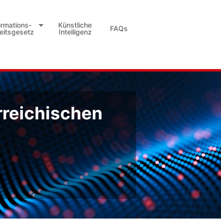
ormations-
Künstliche
FAQs
heitsgesetz
Intelligenz
rreichischen