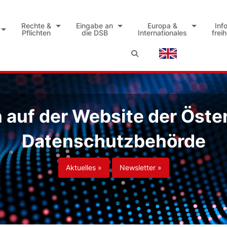
Rechte &
Eingabe an
Europa &
Inf
Pflichten
die DSB
Internationales
frei
auf der Website der Öste
Datenschutzbehörde
Aktuelles »
Newsletter »