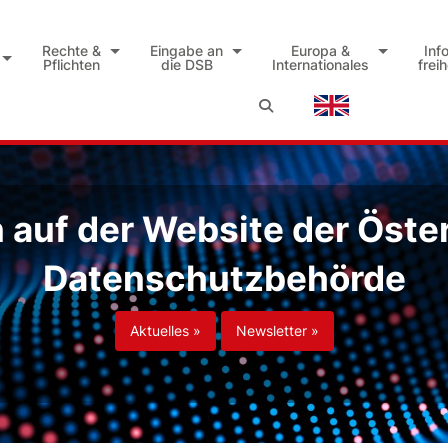
Rechte &
Eingabe an
Europa &
Inf
Pflichten
die DSB
Internationales
frei
auf der Website der Öste
Datenschutzbehörde
Aktuelles »
Newsletter »