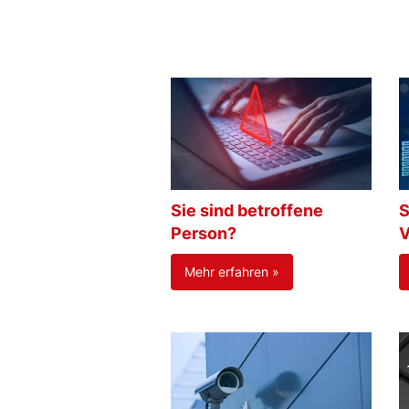
Sie sind betroffene
S
Person?
V
Mehr erfahren »