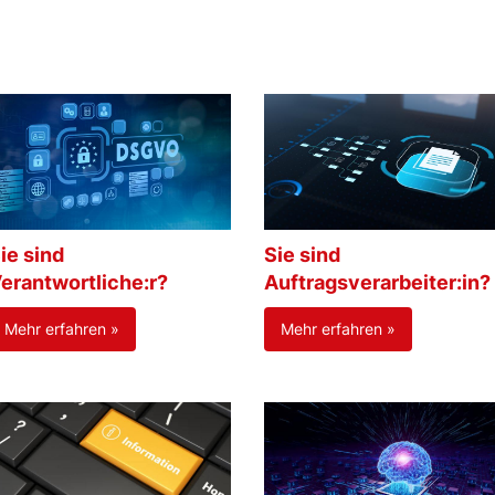
ie sind
Sie sind
erantwortliche:r?
Auftragsverarbeiter:in?
Mehr erfahren »
Mehr erfahren »