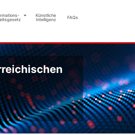
ormations-
Künstliche
FAQs
heitsgesetz
Intelligenz
rreichischen