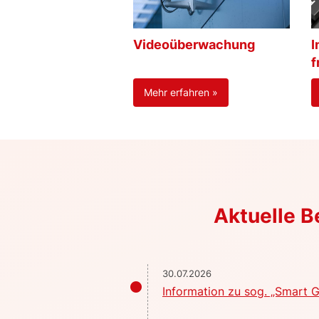
Videoüberwachung
I
f
Mehr erfahren »
Aktuelle 
30.07.2026
Information zu sog. „Smart G