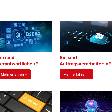
ie sind
Sie sind
erantwortliche:r?
Auftragsverarbeiter:in?
Mehr erfahren »
Mehr erfahren »