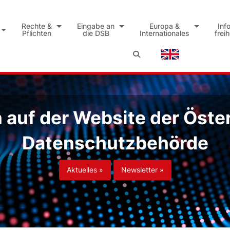
Rechte &
Eingabe an
Europa &
Inf
Pflichten
die DSB
Internationales
frei
auf der Website der Öste
Datenschutzbehörde
Aktuelles »
Newsletter »