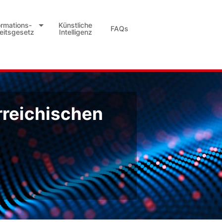
ormations-
Künstliche
FAQs
heitsgesetz
Intelligenz
rreichischen