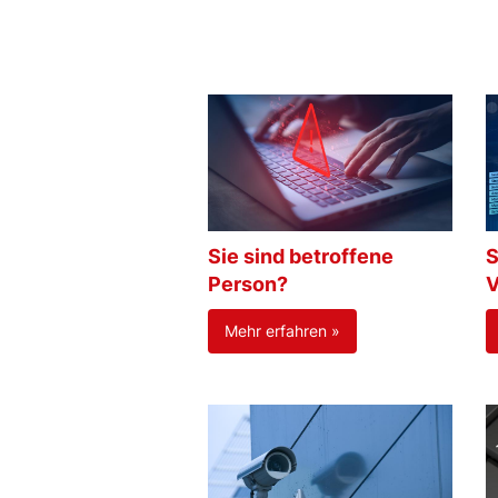
Sie sind betroffene
S
Person?
V
Mehr erfahren »