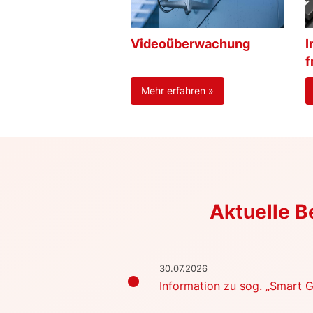
Videoüberwachung
I
f
Mehr erfahren »
Aktuelle 
30.07.2026
Information zu sog. „Smart G