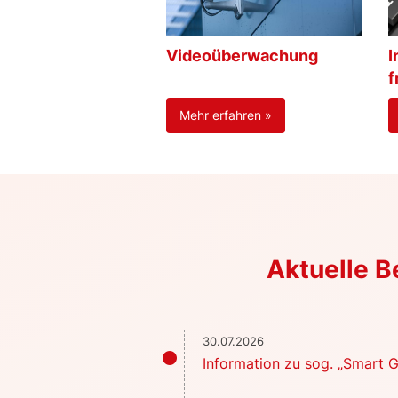
Videoüberwachung
I
f
Mehr erfahren »
Aktuelle 
30.07.2026
Information zu sog. „Smart G