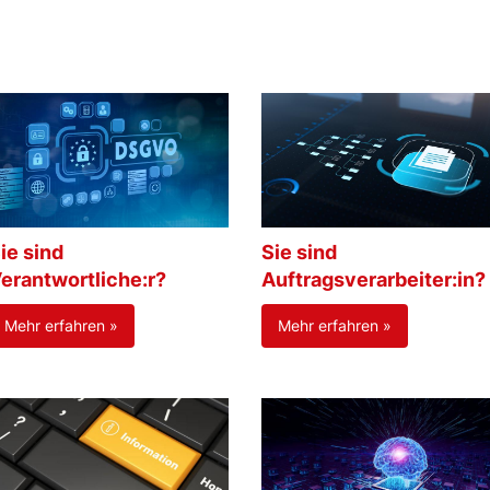
ie sind
Sie sind
erantwortliche:r?
Auftragsverarbeiter:in?
Mehr erfahren »
Mehr erfahren »