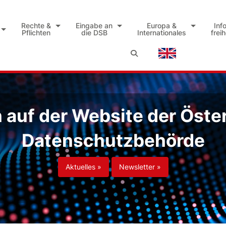
Rechte &
Eingabe an
Europa &
Inf
Pflichten
die DSB
Internationales
frei
auf der Website der Öste
Datenschutzbehörde
Aktuelles »
Newsletter »