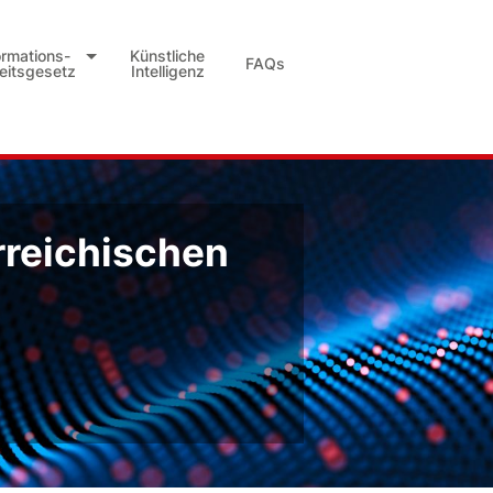
ormations-
Künstliche
FAQs
heitsgesetz
Intelligenz
rreichischen