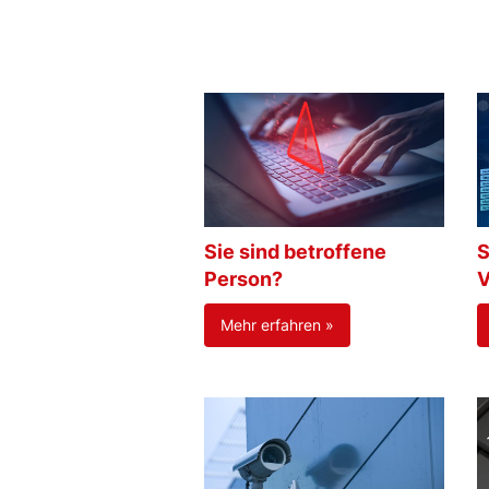
Sie sind betroffene
S
Person?
V
Mehr erfahren »