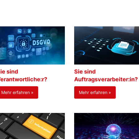
ie sind
Sie sind
erantwortliche:r?
Auftragsverarbeiter:in?
Mehr erfahren »
Mehr erfahren »