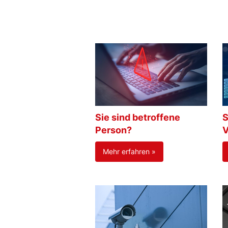
Sie sind betroffene
S
Person?
V
Mehr erfahren »