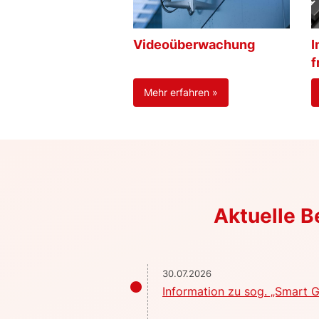
Videoüberwachung
I
f
Mehr erfahren »
Aktuelle 
30.07.2026
Information zu sog. „Smart G