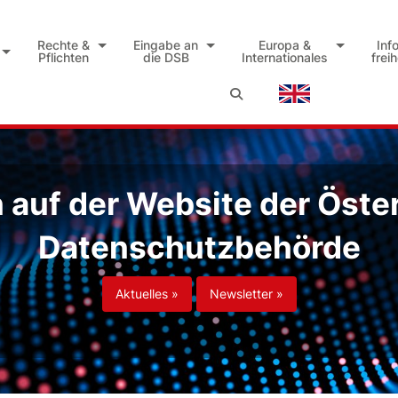
Rechte &
Eingabe an
Europa &
Inf
Pflichten
die DSB
Internationales
frei
auf der Website der Öste
Datenschutzbehörde
Aktuelles »
Newsletter »