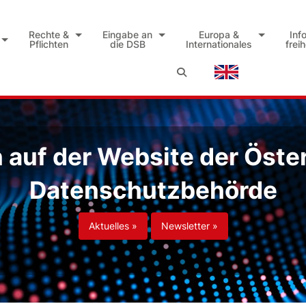
Rechte &
Eingabe an
Europa &
Inf
Pflichten
die DSB
Internationales
frei
auf der Website der Öste
Datenschutzbehörde
Aktuelles »
Newsletter »