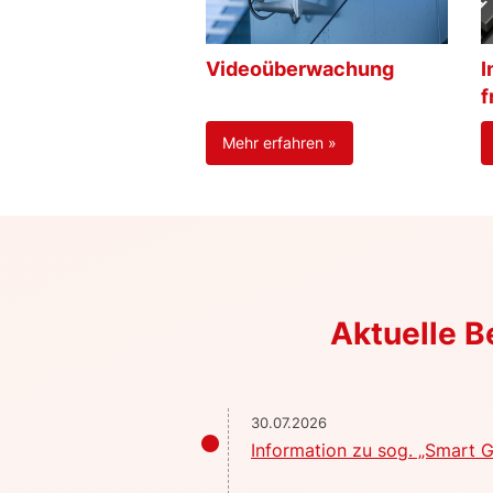
Videoüberwachung
I
f
Mehr erfahren »
Aktuelle 
30.07.2026
Information zu sog. „Smart G