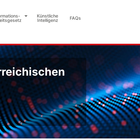
ormations-
Künstliche
FAQs
heitsgesetz
Intelligenz
rreichischen