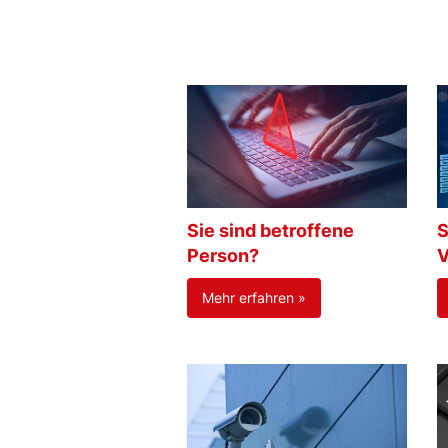
Sie sind betroffene
S
Person?
V
Mehr erfahren »