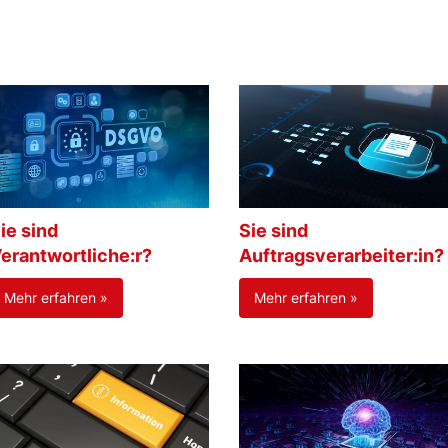
ie sind
Sie sind
erantwortliche:r?
Auftragsverarbeiter:in?
Mehr erfahren »
Mehr erfahren »