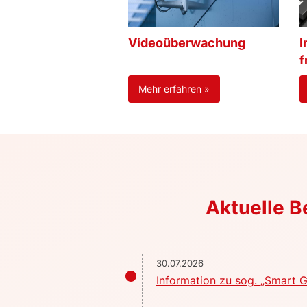
Videoüberwachung
I
f
Mehr erfahren »
Aktuelle 
30.07.2026
Information zu sog. „Smart G