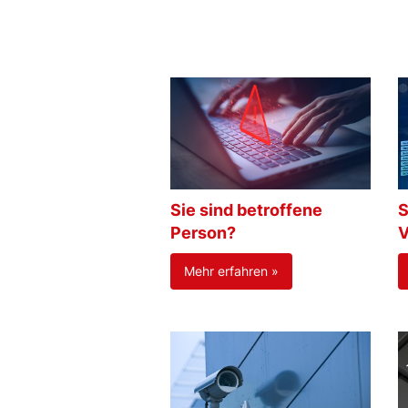
Sie sind betroffene
S
Person?
V
Mehr erfahren »