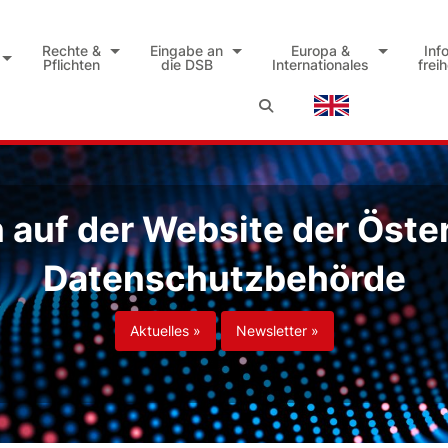
Rechte &
Eingabe an
Europa &
Inf
Pflichten
die DSB
Internationales
frei
auf der Website der Öste
Datenschutzbehörde
Aktuelles »
Newsletter »