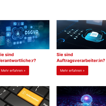
ie sind
Sie sind
erantwortliche:r?
Auftragsverarbeiter:in?
Mehr erfahren »
Mehr erfahren »