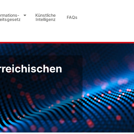
ormations-
Künstliche
FAQs
heitsgesetz
Intelligenz
rreichischen