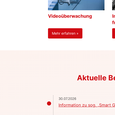
Videoüberwachung
I
f
Mehr erfahren »
Aktuelle 
30.07.2026
Information zu sog. „Smart G