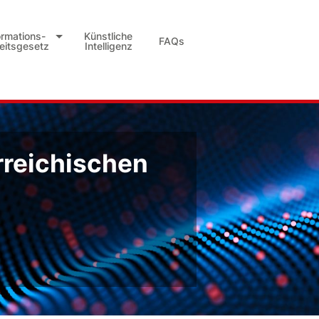
ormations-
Künstliche
FAQs
heitsgesetz
Intelligenz
rreichischen