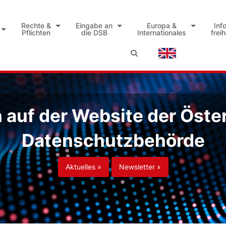
Rechte &
Eingabe an
Europa &
Inf
Pflichten
die DSB
Internationales
frei
auf der Website der Öste
Datenschutzbehörde
Aktuelles »
Newsletter »