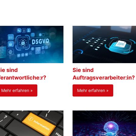
ie sind
Sie sind
erantwortliche:r?
Auftragsverarbeiter:in?
Mehr erfahren »
Mehr erfahren »