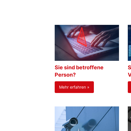
Sie sind betroffene
S
Person?
V
Mehr erfahren »