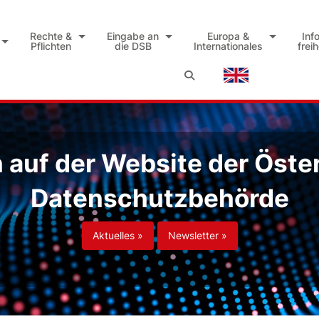
Rechte &
Eingabe an
Europa &
Inf
Pflichten
die DSB
Internationales
frei
auf der Website der Öste
Datenschutzbehörde
Aktuelles »
Newsletter »