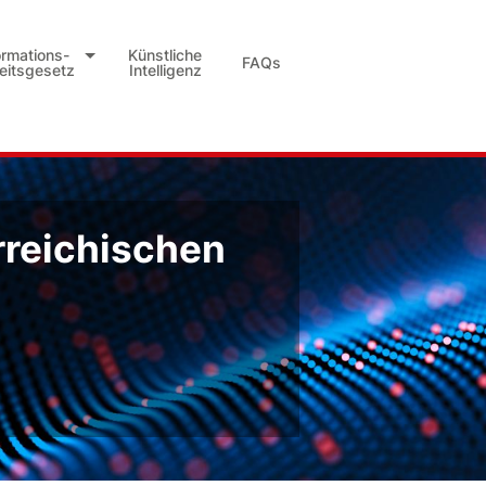
ormations-
Künstliche
FAQs
heitsgesetz
Intelligenz
rreichischen