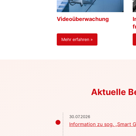
Videoüberwachung
I
f
Mehr erfahren »
Aktuelle 
30.07.2026
Information zu sog. „Smart G