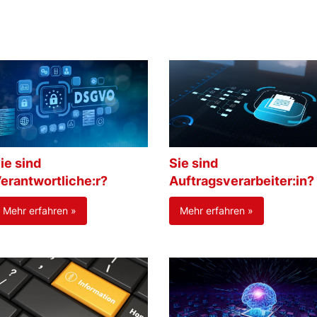
ie sind
Sie sind
erantwortliche:r?
Auftragsverarbeiter:in?
Mehr erfahren »
Mehr erfahren »