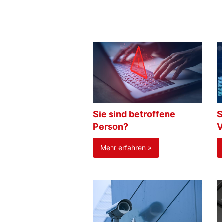
Sie sind betroffene
S
Person?
V
Mehr erfahren »