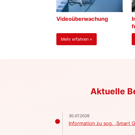
Videoüberwachung
I
f
Mehr erfahren »
Aktuelle 
30.07.2026
Information zu sog. „Smart G