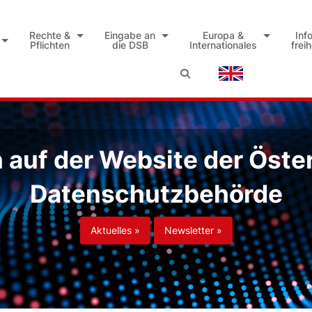
Rechte &
Eingabe an
Europa &
Inf
Pflichten
die DSB
Internationales
frei
auf der Website der Öste
Datenschutzbehörde
Aktuelles »
Newsletter »