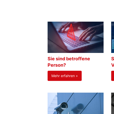
Sie sind betroffene
S
Person?
V
Mehr erfahren »