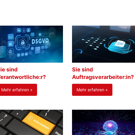
ie sind
Sie sind
erantwortliche:r?
Auftragsverarbeiter:in?
Mehr erfahren »
Mehr erfahren »