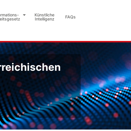
ormations-
Künstliche
FAQs
heitsgesetz
Intelligenz
rreichischen