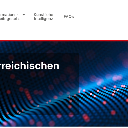
ormations-
Künstliche
FAQs
heitsgesetz
Intelligenz
rreichischen