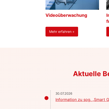
Videoüberwachung
I
f
Mehr erfahren »
Aktuelle 
30.07.2026
Information zu sog. „Smart G