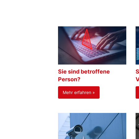
Sie sind betroffene
S
Person?
V
Mehr erfahren »