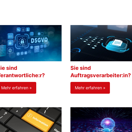
ie sind
Sie sind
erantwortliche:r?
Auftragsverarbeiter:in?
Mehr erfahren »
Mehr erfahren »