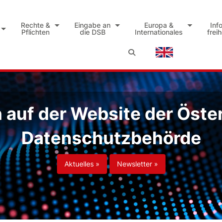
Rechte &
Eingabe an
Europa &
Inf
Pflichten
die DSB
Internationales
frei
auf der Website der Öste
Datenschutzbehörde
Aktuelles »
Newsletter »