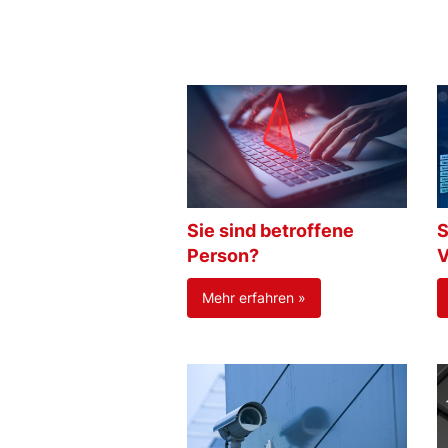
Sie sind betroffene
S
Person?
V
Mehr erfahren »