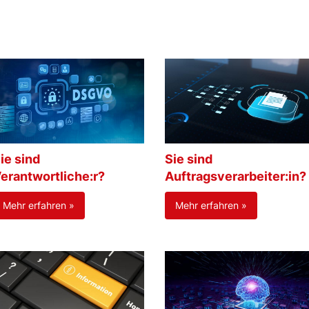
ie sind
Sie sind
erantwortliche:r?
Auftragsverarbeiter:in?
Mehr erfahren »
Mehr erfahren »