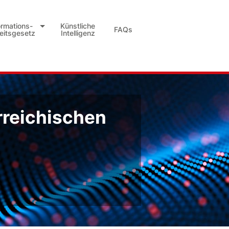
ormations-
Künstliche
FAQs
heitsgesetz
Intelligenz
rreichischen