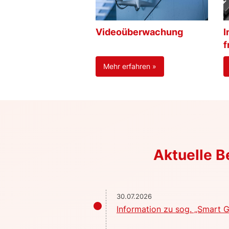
Videoüberwachung
I
f
Mehr erfahren »
Aktuelle 
30.07.2026
Information zu sog. „Smart G