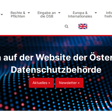
Rechte &
Eingabe an
Europa &
Inf
Pflichten
die DSB
Internationales
frei
auf der Website der Öste
Datenschutzbehörde
Aktuelles »
Newsletter »