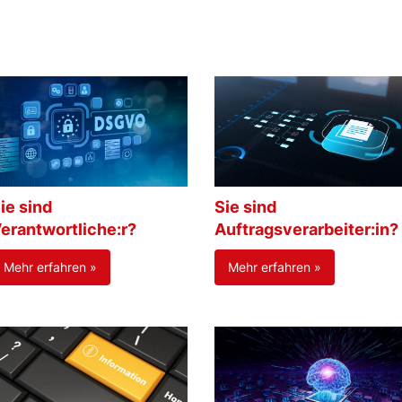
ie sind
Sie sind
erantwortliche:r?
Auftragsverarbeiter:in?
Mehr erfahren »
Mehr erfahren »