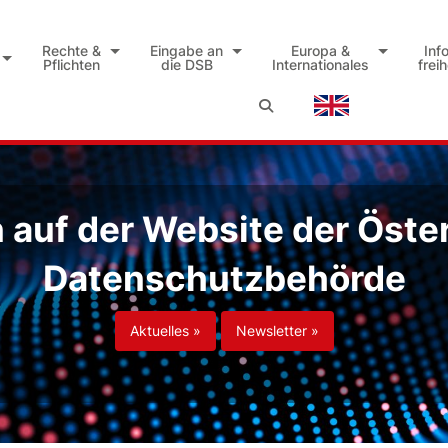
Rechte &
Eingabe an
Europa &
Inf
Pflichten
die DSB
Internationales
frei
auf der Website der Öste
Datenschutzbehörde
Aktuelles »
Newsletter »