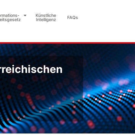
ormations-
Künstliche
FAQs
heitsgesetz
Intelligenz
rreichischen