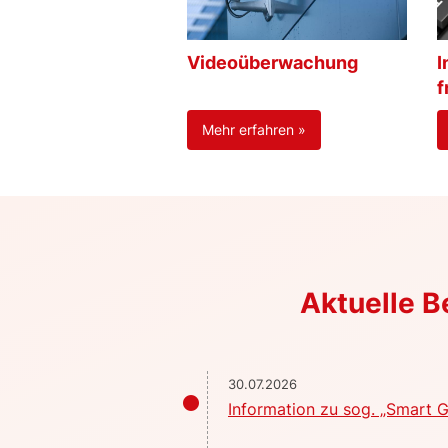
Videoüberwachung
I
f
Mehr erfahren »
Aktuelle 
30.07.2026
Information zu sog. „Smart G