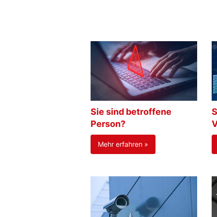
Sie sind betroffene
S
Person?
V
Mehr erfahren »