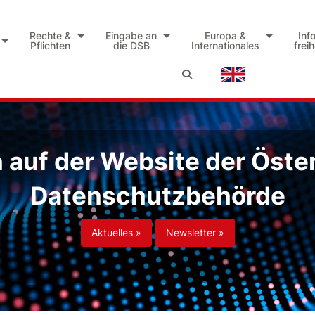
Rechte &
Eingabe an
Europa &
Inf
Pflichten
die DSB
Internationales
frei
auf der Website der Öste
Datenschutzbehörde
Aktuelles »
Newsletter »