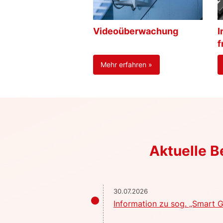
Videoüberwachung
I
f
Mehr erfahren »
Aktuelle 
30.07.2026
Information zu sog. „Smart G