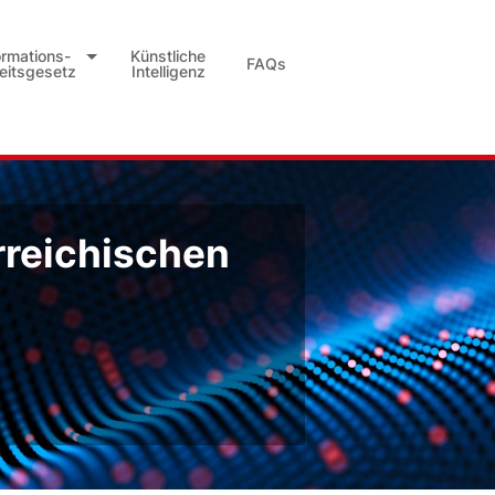
ormations-
Künstliche
FAQs
heitsgesetz
Intelligenz
rreichischen