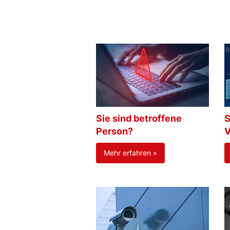
Sie sind betroffene
S
Person?
V
Mehr erfahren »