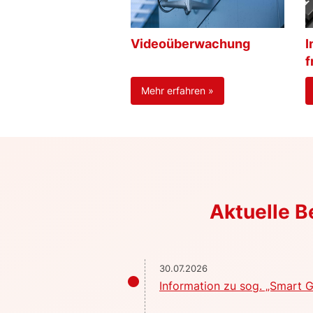
Videoüberwachung
I
f
Mehr erfahren »
Aktuelle 
30.07.2026
Information zu sog. „Smart G