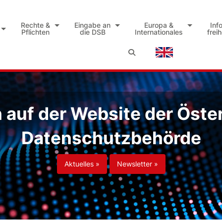
Rechte &
Eingabe an
Europa &
Inf
Pflichten
die DSB
Internationales
frei
auf der Website der Öste
Datenschutzbehörde
Aktuelles »
Newsletter »