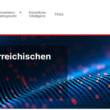
ormations-
Künstliche
FAQs
heitsgesetz
Intelligenz
rreichischen