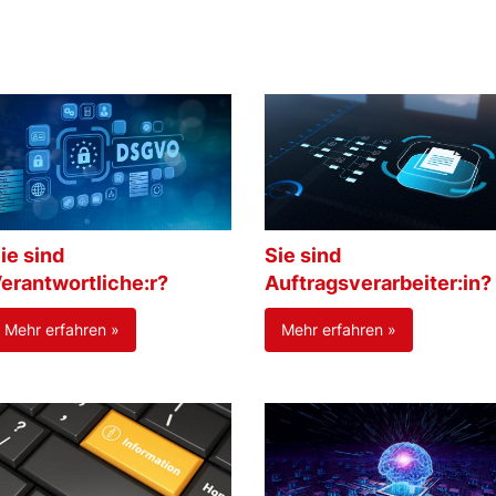
ie sind
Sie sind
erantwortliche:r?
Auftragsverarbeiter:in?
Mehr erfahren »
Mehr erfahren »