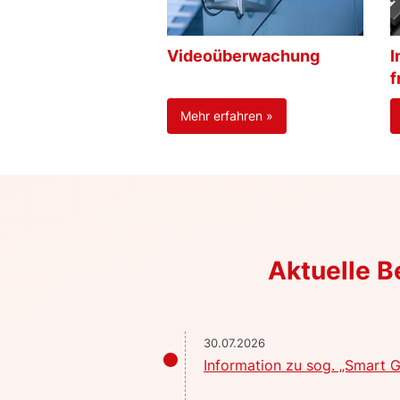
Videoüberwachung
I
f
Mehr erfahren »
Aktuelle 
30.07.2026
Information zu sog. „Smart G