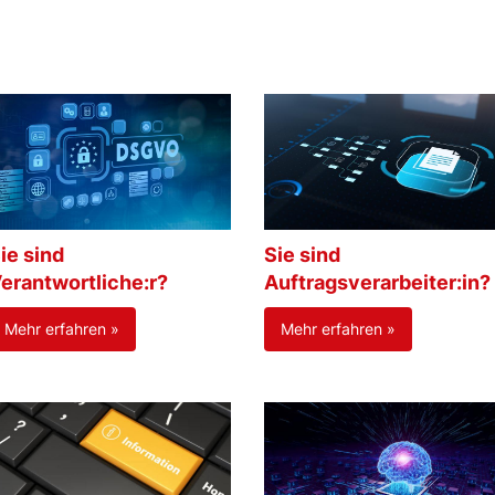
ie sind
Sie sind
erantwortliche:r?
Auftragsverarbeiter:in?
Mehr erfahren »
Mehr erfahren »