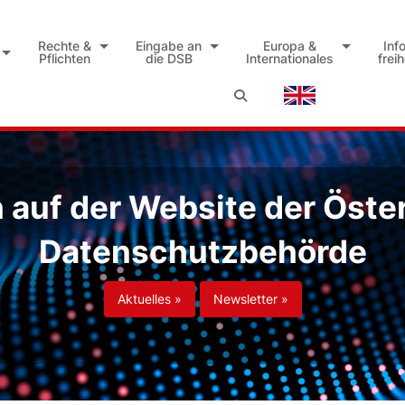
Rechte &
Eingabe an
Europa &
Inf
Pflichten
die DSB
Internationales
frei
auf der Website der Öste
Datenschutzbehörde
Aktuelles »
Newsletter »