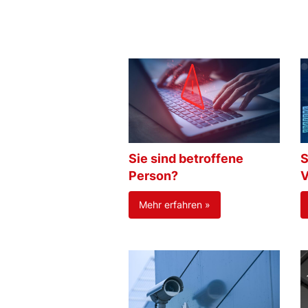
Sie sind betroffene
S
Person?
V
Mehr erfahren »