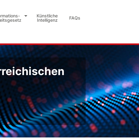
ormations-
Künstliche
FAQs
heitsgesetz
Intelligenz
rreichischen