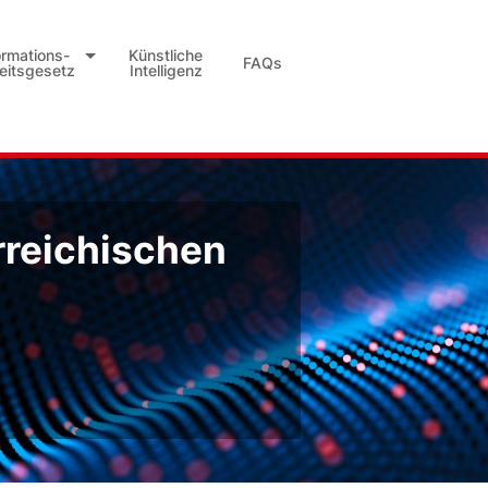
ormations-
Künstliche
FAQs
heitsgesetz
Intelligenz
rreichischen