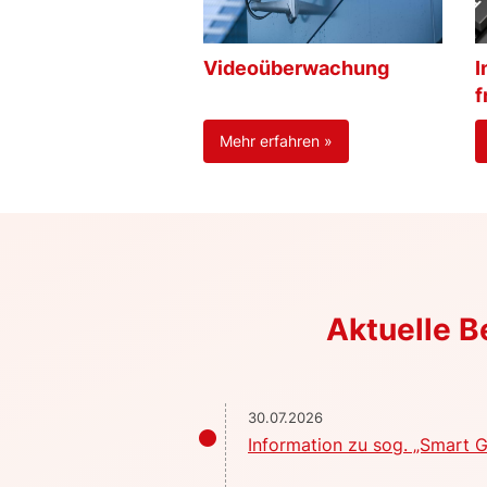
Videoüberwachung
I
f
Mehr erfahren »
Aktuelle 
30.07.2026
Information zu sog. „Smart G