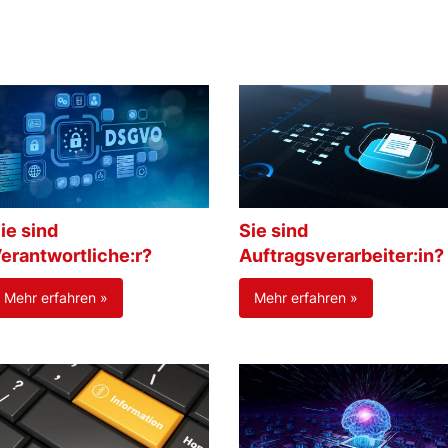
ie sind
Sie sind
erantwortliche:r?
Auftragsverarbeiter:in?
Mehr erfahren »
Mehr erfahren »