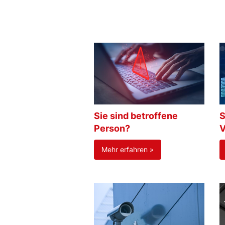
Sie sind betroffene
S
Person?
V
Mehr erfahren »