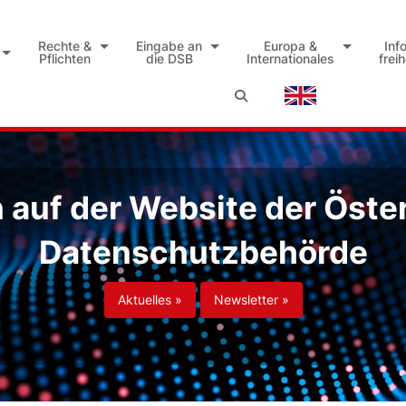
Rechte &
Eingabe an
Europa &
Inf
Pflichten
die DSB
Internationales
frei
auf der Website der Öste
Datenschutzbehörde
Aktuelles »
Newsletter »