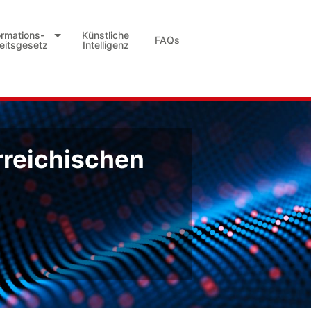
ormations-
Künstliche
FAQs
heitsgesetz
Intelligenz
rreichischen