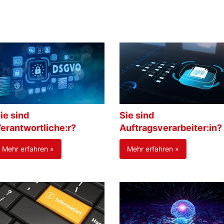
ie sind
Sie sind
erantwortliche:r?
Auftragsverarbeiter:in?
Mehr erfahren »
Mehr erfahren »