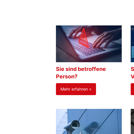
Sie sind betroffene
S
Person?
V
Mehr erfahren »