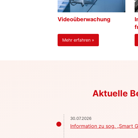
Videoüberwachung
I
f
Mehr erfahren »
Aktuelle 
30.07.2026
Information zu sog. „Smart G