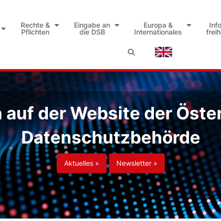
Rechte &
Eingabe an
Europa &
Inf
Pflichten
die DSB
Internationales
frei
auf der Website der Öste
Datenschutzbehörde
Aktuelles »
Newsletter »