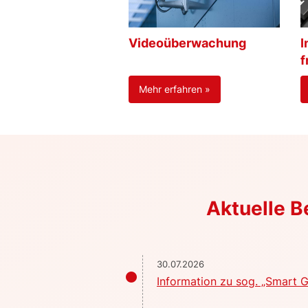
Videoüberwachung
I
f
Mehr erfahren »
Aktuelle 
30.07.2026
Information zu sog. „Smart G