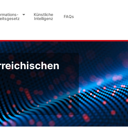
ormations-
Künstliche
FAQs
heitsgesetz
Intelligenz
rreichischen