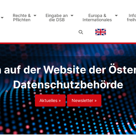
Rechte &
Eingabe an
Europa &
Inf
Pflichten
die DSB
Internationales
frei
auf der Website der Öste
Datenschutzbehörde
Aktuelles »
Newsletter »