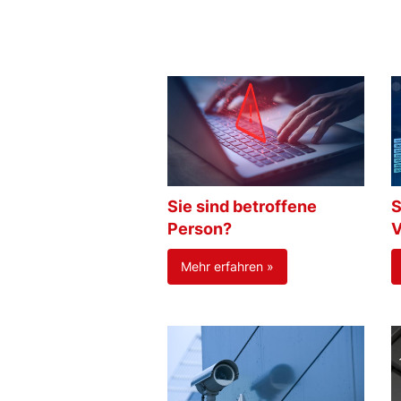
Sie sind betroffene
S
Person?
V
Mehr erfahren »