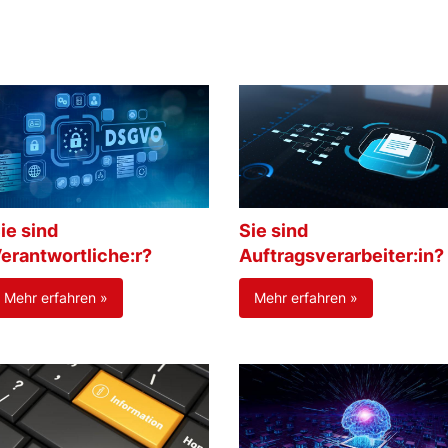
ie sind
Sie sind
erantwortliche:r?
Auftragsverarbeiter:in?
Mehr erfahren »
Mehr erfahren »