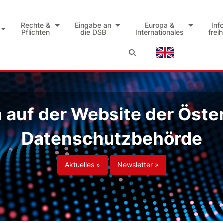
Rechte &
Eingabe an
Europa &
Inf
Pflichten
die DSB
Internationales
frei
auf der Website der Öste
Datenschutzbehörde
Aktuelles »
Newsletter »