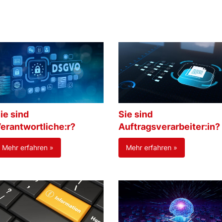
ie sind
Sie sind
erantwortliche:r?
Auftragsverarbeiter:in?
Mehr erfahren »
Mehr erfahren »