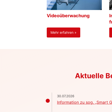
Videoüberwachung
I
f
Mehr erfahren »
Aktuelle 
30.07.2026
Information zu sog. „Smart G