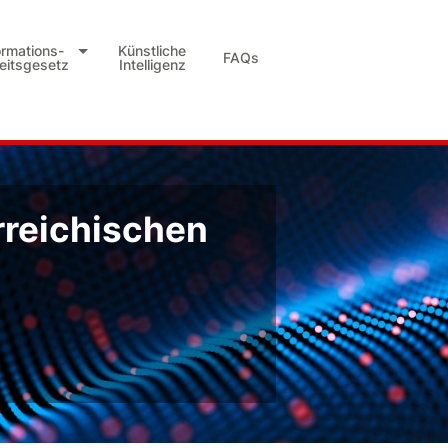
ormations-
Künstliche
FAQs
heitsgesetz
Intelligenz
rreichischen