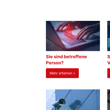
Sie sind betroffene
S
Person?
V
Mehr erfahren »