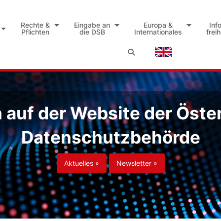
Rechte &
Eingabe an
Europa &
Inf
Pflichten
die DSB
Internationales
frei
auf der Website der Öste
Datenschutzbehörde
Aktuelles »
Newsletter »