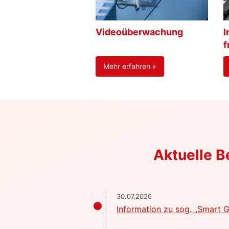
Videoüberwachung
I
f
Mehr erfahren »
Aktuelle 
30.07.2026
Information zu sog. „Smart G