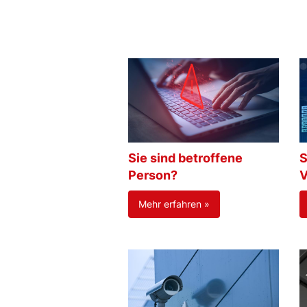
Sie sind betroffene
S
Person?
V
Mehr erfahren »