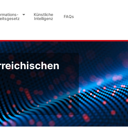
ormations-
Künstliche
FAQs
heitsgesetz
Intelligenz
rreichischen