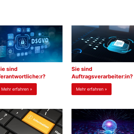
ie sind
Sie sind
erantwortliche:r?
Auftragsverarbeiter:in?
Mehr erfahren »
Mehr erfahren »