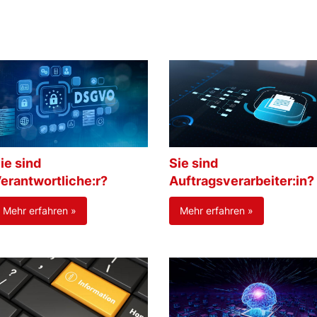
ie sind
Sie sind
erantwortliche:r?
Auftragsverarbeiter:in?
Mehr erfahren »
Mehr erfahren »