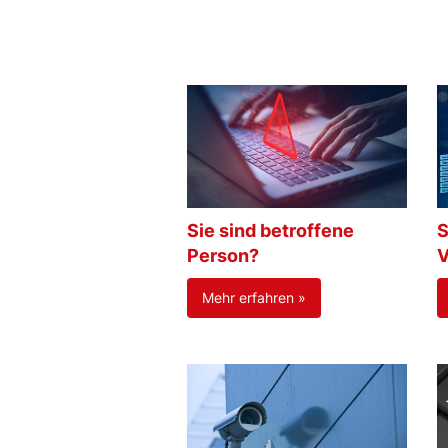
Sie sind betroffene
S
Person?
V
Mehr erfahren »