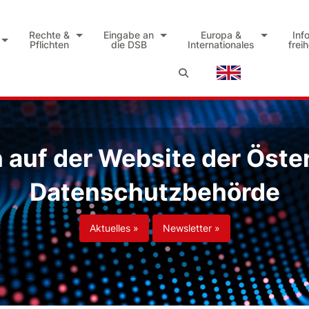
Rechte &
Eingabe an
Europa &
Inf
Pflichten
die DSB
Internationales
frei
auf der Website der Öste
Datenschutzbehörde
Aktuelles »
Newsletter »