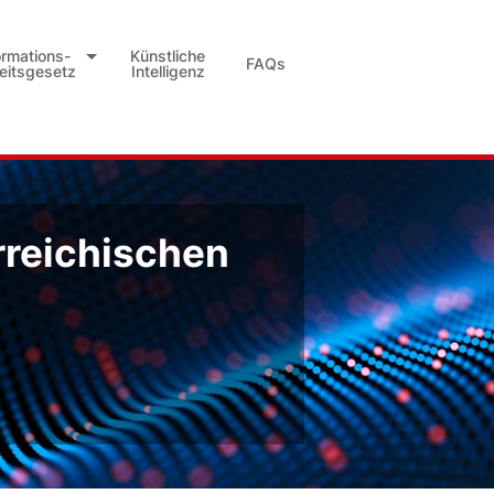
ormations-
Künstliche
FAQs
heitsgesetz
Intelligenz
rreichischen