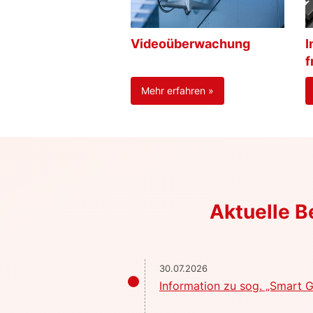
Videoüberwachung
I
f
Mehr erfahren »
Aktuelle 
30.07.2026
Information zu sog. „Smart G